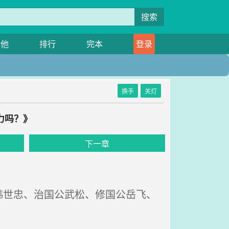
搜索
其他
排行
完本
登录
换手
关灯
力吗？》
下一章
世忠、治国公武松、修国公岳飞、