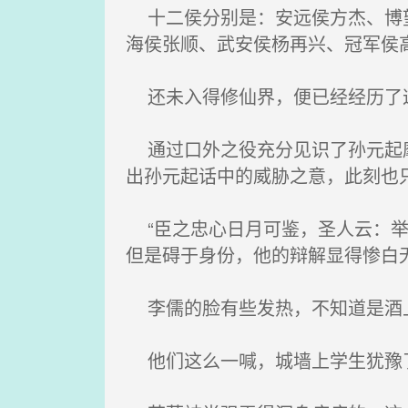
十二侯分别是：安远侯方杰、博望
海侯张顺、武安侯杨再兴、冠军侯
还未入得修仙界，便已经经历了这
通过口外之役充分见识了孙元起麾
出孙元起话中的威胁之意，此刻也
“臣之忠心日月可鉴，圣人云：举
但是碍于身份，他的辩解显得惨白
李儒的脸有些发热，不知道是酒
他们这么一喊，城墙上学生犹豫了