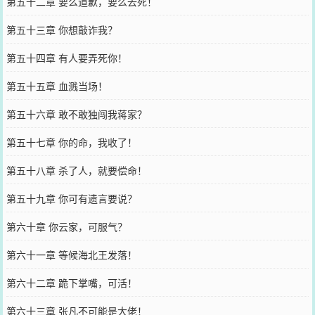
第五十二章 要么道歉，要么去死！
第五十三章 你想敲诈我？
第五十四章 有人要弄死你！
第五十五章 血溅当场！
第五十六章 敢不敢独闯我蒋家？
第五十七章 你的命，我收了！
第五十八章 杀了人，就要偿命！
第五十九章 你可有遗言要说？
第六十章 你云家，可服气？
第六十一章 等候海北王发落！
第六十二章 跪下掌嘴，可活！
第六十三章 张凡不可能是大佬！