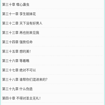
第三十章 噬心蛊虫
第三十一章 孪生姐妹花
第三十二章 天下没有好男人
第三十三章 再也别来见我
第三十四章 强势任命
第三十五章 想的美！
第三十六章 等着瞧
第三十七章 绝对不可以
第三十八章 谁帮你们混进来的？
第三十九章 什么伪造
第四十章 不得对圣主无礼！