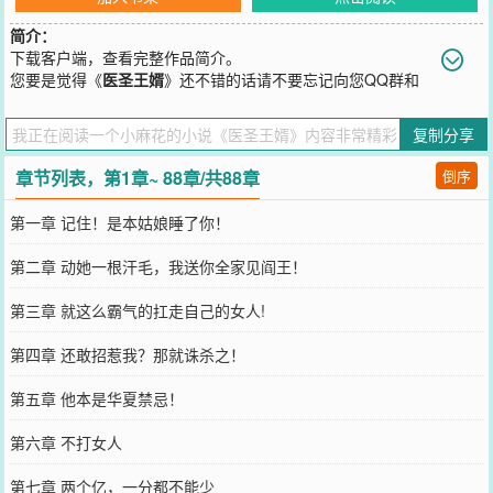
简介：
下载客户端，查看完整作品简介。
您要是觉得《
医圣王婿
》还不错的话请不要忘记向您QQ群和
微博微信里的朋友推荐哦！
复制分享
章节列表，第1章~ 88章/共88章
倒序
第一章 记住！是本姑娘睡了你！
第二章 动她一根汗毛，我送你全家见阎王！
第三章 就这么霸气的扛走自己的女人!
第四章 还敢招惹我？那就诛杀之！
第五章 他本是华夏禁忌！
第六章 不打女人
第七章 两个亿，一分都不能少