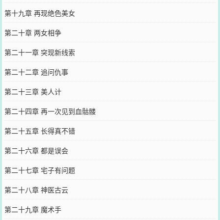
第十九章 再现绝色美女
第二十章 两女相争
第二十一章 突现新线索
第二十二章 追问仇事
第二十三章 美人计
第二十四章 再一次见到血骷髅
第二十五章 长得真不错
第二十六章 都是误会
第二十七章 宅子有问题
第二十八章 神医古云
第二十九章 魔术手