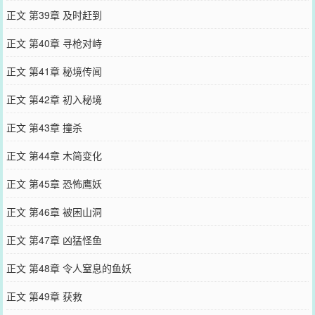
正文 第39章 及时赶到
正文 第40章 寻枪对峙
正文 第41章 秘境传闻
正文 第42章 初入秘境
正文 第43章 撞杀
正文 第44章 木简变化
正文 第45章 恐怖鹰妖
正文 第46章 被困山洞
正文 第47章 凶猛怪鱼
正文 第48章 令人窒息的鱼妖
正文 第49章 获救