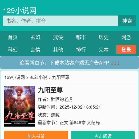
129小说网
搜索
首页
玄幻
武侠
都市
历史
网游
科幻
言情
其他
排行
完本
登录
追看新章节，下载本站客户端无广告APP
↓↓↓
129小说网
>
玄幻小说
> 九阳至尊
九阳至尊
作者：
醉酒的老虎
更新时间：2025-12-02 16:05:21
状态：连载
最新章节：
正文 第646章 大结局
加入书架
点击阅读