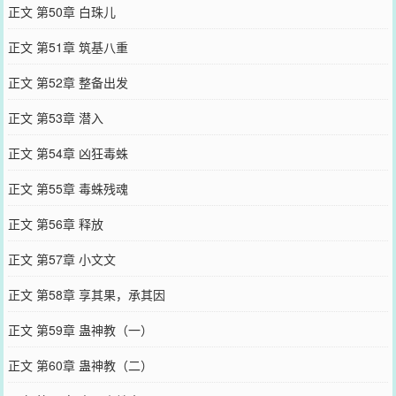
正文 第50章 白珠儿
正文 第51章 筑基八重
正文 第52章 整备出发
正文 第53章 潜入
正文 第54章 凶狂毒蛛
正文 第55章 毒蛛残魂
正文 第56章 释放
正文 第57章 小文文
正文 第58章 享其果，承其因
正文 第59章 蛊神教（一）
正文 第60章 蛊神教（二）