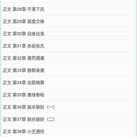
正文 第28章 不落下风
正文 第29章 首度交锋
正文 第30章 动身出发
正文 第31章 赤岩张氏
正文 第32章 骤然遇袭
正文 第33章 狼群来袭
正文 第34章 出箭暗算
正文 第35章 墨绿卷帕
正文 第36章 狙杀狼妖（一）
正文 第37章 狙杀狼妖（二）
正文 第38章 小芝遇险