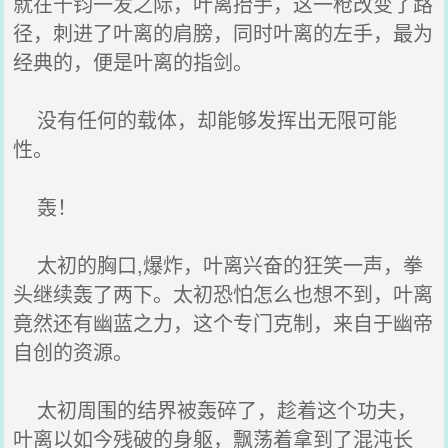
就在千钧一发之际，叶离抬手，这一枪改变了路
径，刺进了叶离的肩膀，同时叶离的左手，最为
经典的，便是叶离的指剑。
没有任何的载体，却能够发挥出无限可能
性。
轰！
太初的胸口,爆炸，叶离兴奋的狂笑一声，拳
头继续轰了两下。太初恐怕怎么也想不到，叶离
竟然还有幽蓝之力，这个专门克制，来自于幽帝
自创的资源。
太初周围的结界被轰碎了，趁着这个功夫，
叶离以如今残破的身躯，飘荡着拿到了混沌长