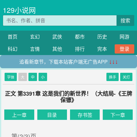
129小说网
搜索
首页
玄幻
武侠
都市
历史
网游
科幻
言情
其他
排行
完本
登录
追看新章节，下载本站客户端无广告APP
↓↓↓
字体
大
中
小
换手
关灯
正文 第3391章 这是我们的新世界！（大结局-《王牌
保镖》
上一章
目录
存书签
下一章
第(2/3)页