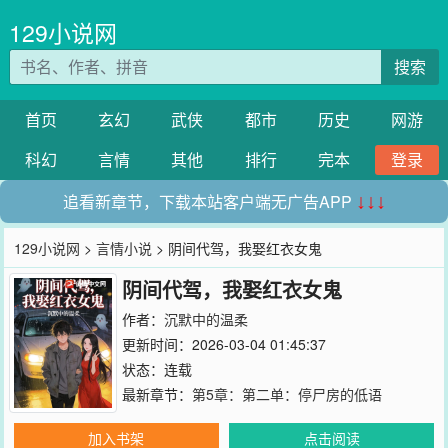
129小说网
搜索
首页
玄幻
武侠
都市
历史
网游
科幻
言情
其他
排行
完本
登录
追看新章节，下载本站客户端无广告APP
↓↓↓
129小说网
>
言情小说
> 阴间代驾，我娶红衣女鬼
阴间代驾，我娶红衣女鬼
作者：
沉默中的温柔
更新时间：2026-03-04 01:45:37
状态：连载
最新章节：
第5章：第二单：停尸房的低语
加入书架
点击阅读