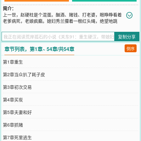
简介：
上一世，赵硬柱是个混蛋。酗酒、赌钱、打老婆，眼睁睁看着
老爹病死，老娘疯癫。媳妇秀兰攥着一根红头绳，绝望地跳
井。他活成了十里八乡最大的笑话，孤苦一生，死不瞑目。这一世，
斗村霸，跑后山，坑倒爷，闯市场，炒地皮。村里人都说赵家祖坟冒
复制分享
青烟，那个只会喝酒打老婆的赵硬柱，怎么突然成了全东北第一能
人？他只有一条人生信条：好人当不得，得当个有手段的狠人。别人
章节列表，第1章~ 54章/共54章
倒序
眼里的穷山恶水，是他眼里的金山银山。只有他知道，再过几年，这
片黑土地上将上演何种变迁。从倒腾几十斤榛蘑开始，生意做的风生
第1章重生
水起……“这一世，谁也别想欺负我媳妇，谁也别想动我老赵家一根毫
毛！”
第2章当众扒了耗子皮
您要是觉得《
关东91：重生硬汉，带媳妇发家致富
》还不错的话请不
要忘记向您QQ群和微博微信里的朋友推荐哦！
第3章初次交易
第4章买炭
第5章夫妻和好
第6章抓赌
第7章死里逃生