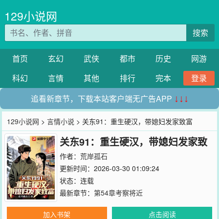
129小说网
搜索
首页
玄幻
武侠
都市
历史
网游
科幻
言情
其他
排行
完本
登录
追看新章节，下载本站客户端无广告APP
↓↓↓
129小说网
>
言情小说
> 关东91：重生硬汉，带媳妇发家致富
关东91：重生硬汉，带媳妇发家致
富
作者：
荒岸孤石
更新时间：2026-03-30 01:09:24
状态：连载
最新章节：
第54章考察将近
加入书架
点击阅读