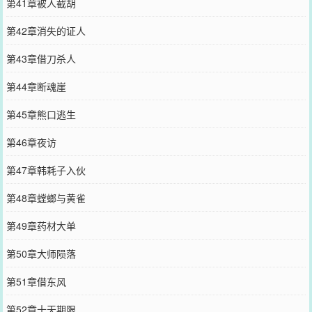
第41章被人截胡
第42章消失的证人
第43章借刀杀人
第44章断魂崖
第45章熊口逃生
第46章夜访
第47章韩耗子入伙
第48章螳螂与黄雀
第49章药材大单
第50章大师陨落
第51章借东风
第52章十天期限