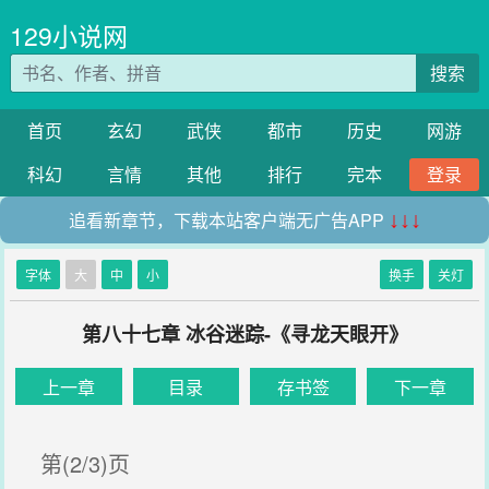
129小说网
搜索
首页
玄幻
武侠
都市
历史
网游
科幻
言情
其他
排行
完本
登录
追看新章节，下载本站客户端无广告APP
↓↓↓
字体
大
中
小
换手
关灯
第八十七章 冰谷迷踪-《寻龙天眼开》
上一章
目录
存书签
下一章
第(2/3)页