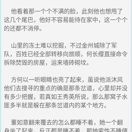
他看着那一个个不满的脸，此刻他也想甩了
这几个尾巴，他好不容易能待在家中，这一个个
的还都不消停。
山里的冻土难以挖掘，不过金州城除了军
队，百姓已经全部转移向旅顺，何长缨直接命令
拆除焚毁的房屋，运来墙砖砌坟。
方何以一听眼睛也亮了起来，虽说他派沐风
他们去搜寻的重点的确是那条岔道，心里却并没
有多少把握，若真如王秀英所说，那么那窝子水
匪多半就是躲在那条岔道内的某个地方。
董如意翻来覆去的怎么都睡不着，她一个翻
身坐了起来，反正都是睡不着，那她索性不睡便