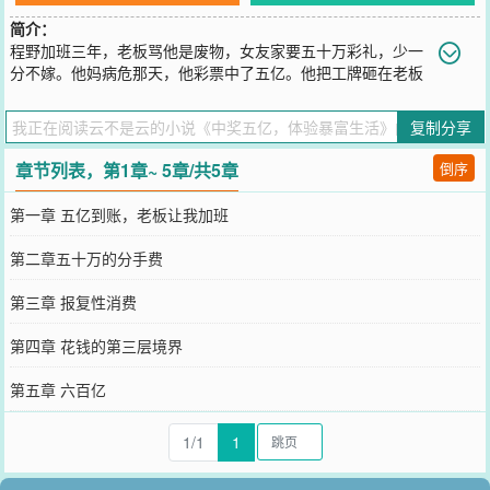
简介：
程野加班三年，老板骂他是废物，女友家要五十万彩礼，少一
分不嫁。他妈病危那天，他彩票中了五亿。他把工牌砸在老板
脸上：“公司我买了，你滚。”给女友转了五十万：“不是彩礼，是分手
费。”然后一个开粉色保时捷的女人递来半个煎饼果子：“走，我教你
复制分享
花钱。”
您要是觉得《
中奖五亿，体验暴富生活
》还不错的话请不要忘记向您
章节列表，第1章~ 5章/共5章
倒序
QQ群和微博微信里的朋友推荐哦！
第一章 五亿到账，老板让我加班
第二章五十万的分手费
第三章 报复性消费
第四章 花钱的第三层境界
第五章 六百亿
1/1
1