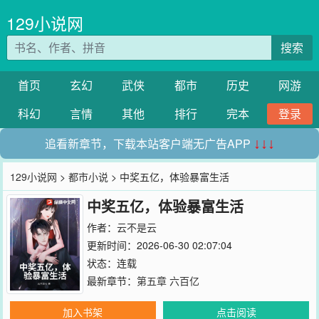
129小说网
搜索
首页
玄幻
武侠
都市
历史
网游
科幻
言情
其他
排行
完本
登录
追看新章节，下载本站客户端无广告APP
↓↓↓
129小说网
>
都市小说
> 中奖五亿，体验暴富生活
中奖五亿，体验暴富生活
作者：
云不是云
更新时间：2026-06-30 02:07:04
状态：连载
最新章节：
第五章 六百亿
加入书架
点击阅读