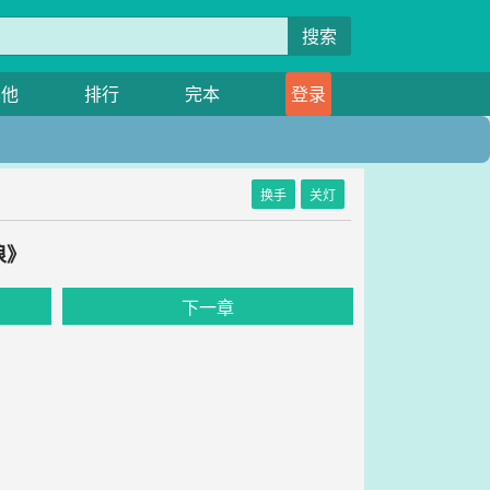
搜索
其他
排行
完本
登录
换手
关灯
浪》
下一章