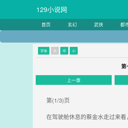
129小说网
首页
玄幻
武侠
都
字体
大
中
小
第
上一章
第(1/3)页
在驾驶舱休息的蔡金水走过来看，