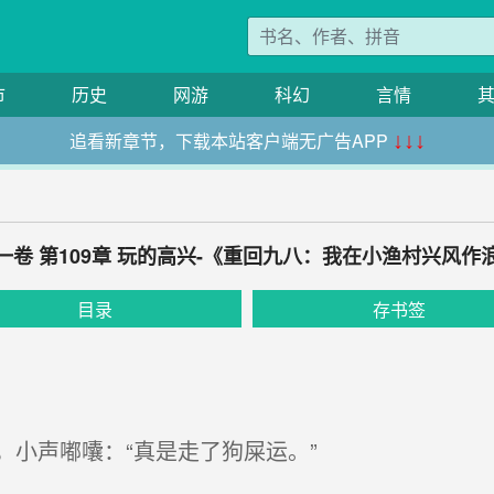
市
历史
网游
科幻
言情
追看新章节，下载本站客户端无广告APP
↓↓↓
一卷 第109章 玩的高兴-《重回九八：我在小渔村兴风作
目录
存书签
小声嘟囔：“真是走了狗屎运。”