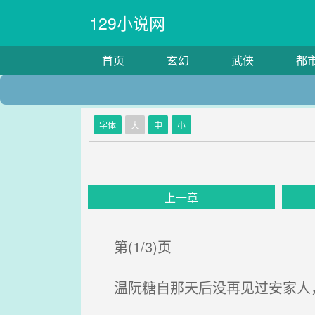
129小说网
首页
玄幻
武侠
都
字体
大
中
小
上一章
第(1/3)页
温阮糖自那天后没再见过安家人