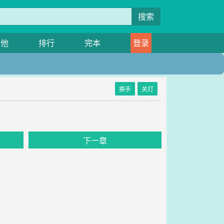
搜索
其他
排行
完本
登录
换手
关灯
下一章