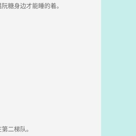
温阮糖身边才能睡的着。
在第二梯队。