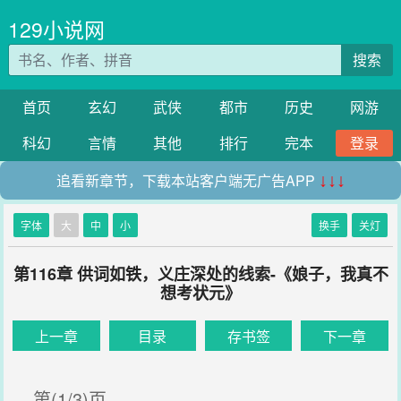
129小说网
搜索
首页
玄幻
武侠
都市
历史
网游
科幻
言情
其他
排行
完本
登录
追看新章节，下载本站客户端无广告APP
↓↓↓
字体
大
中
小
换手
关灯
第116章 供词如铁，义庄深处的线索-《娘子，我真不
想考状元》
上一章
目录
存书签
下一章
第(1/3)页