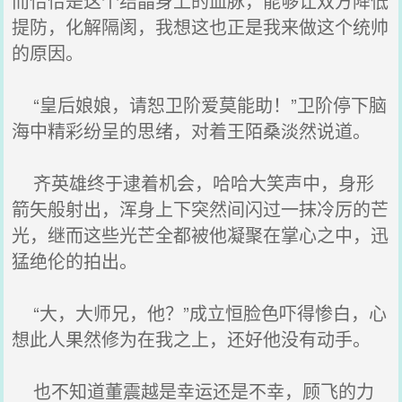
而恰恰是这个结晶身上的血脉，能够让双方降低
提防，化解隔阂，我想这也正是我来做这个统帅
的原因。
“皇后娘娘，请恕卫阶爱莫能助！”卫阶停下脑
海中精彩纷呈的思绪，对着王陌桑淡然说道。
齐英雄终于逮着机会，哈哈大笑声中，身形
箭矢般射出，浑身上下突然间闪过一抹冷厉的芒
光，继而这些光芒全都被他凝聚在掌心之中，迅
猛绝伦的拍出。
“大，大师兄，他？”成立恒脸色吓得惨白，心
想此人果然修为在我之上，还好他没有动手。
也不知道董震越是幸运还是不幸，顾飞的力