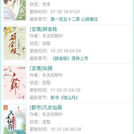
状态：完本
更新时间：01-28 18:01:01
最新章节：
第一百五十二章 心结难过
[言情]辞金枝
作者：
冬天的柳叶
状态：连载
更新时间：10-23 18:24:30
最新章节：
《辞金枝》简体上市
[言情]似锦
作者：
冬天的柳叶
状态：连载
更新时间：11-30 21:59:29
最新章节：
新书《惊山月》
[都市]凡女仙葫
作者：
冬天的柳叶
状态：连载
更新时间：10-21 04:39:36