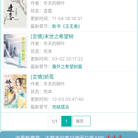
作者：
冬天的柳叶
状态：连载
更新时间：11-04 18:18:31
最新章节：
新书《玉无香》
[言情]末世之希望树
作者：
冬天的柳叶
状态：完本
更新时间：03-02 22:17:22
最新章节：
番外之希望树篇
[言情]娇鸾
作者：
冬天的柳叶
状态：完本
更新时间：12-03 02:47:40
最新章节：
完结感言
1/1
1
↓↓↓