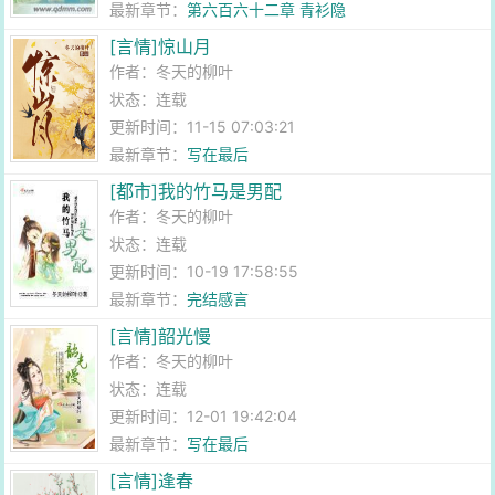
最新章节：
第六百六十二章 青衫隐
[言情]惊山月
作者：
冬天的柳叶
状态：连载
更新时间：11-15 07:03:21
最新章节：
写在最后
[都市]我的竹马是男配
作者：
冬天的柳叶
状态：连载
更新时间：10-19 17:58:55
最新章节：
完结感言
[言情]韶光慢
作者：
冬天的柳叶
状态：连载
更新时间：12-01 19:42:04
最新章节：
写在最后
[言情]逢春