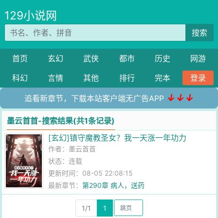
129小说网
搜索
首页
玄幻
武侠
都市
历史
网游
科幻
言情
其他
排行
完本
登录
↓↓↓
追看新章节，下载本站客户端无广告APP
墨云首首-搜索结果(共1条记录)
[玄幻]镇守魔教圣女？我一天涨一年功力
作者：
墨云首首
状态：连载
更新时间：08-05 22:08:15
最新章节：
第290章 病人，送药
1/1
1