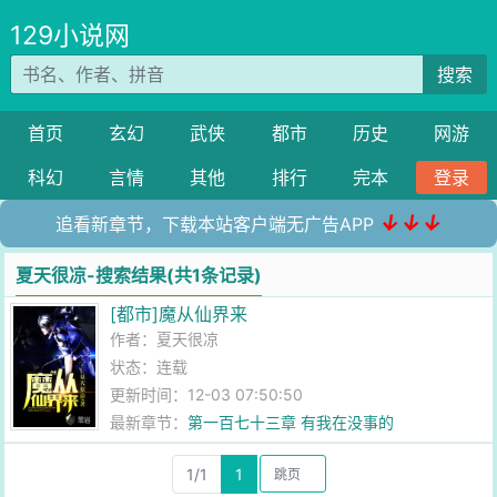
129小说网
搜索
首页
玄幻
武侠
都市
历史
网游
科幻
言情
其他
排行
完本
登录
↓↓↓
追看新章节，下载本站客户端无广告APP
夏天很凉-搜索结果(共1条记录)
[都市]魔从仙界来
作者：
夏天很凉
状态：连载
更新时间：12-03 07:50:50
最新章节：
第一百七十三章 有我在没事的
1/1
1