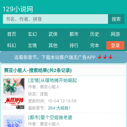
129小说网
搜索
首页
玄幻
武侠
都市
历史
网游
科幻
言情
其他
排行
完本
登录
↓↓↓
追看新章节，下载本站客户端无广告APP
赛亚小能人-搜索结果(共2条记录)
[言情]从摆地摊开始崛起
作者：
赛亚小能人
状态：连载
更新时间：10-04 12:13:59
最新章节：
264:大结局！
[都市]娶个空姐做老婆
作者：
赛亚小能人