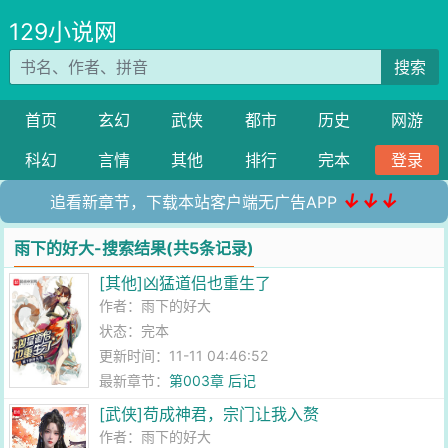
129小说网
搜索
首页
玄幻
武侠
都市
历史
网游
科幻
言情
其他
排行
完本
登录
↓↓↓
追看新章节，下载本站客户端无广告APP
雨下的好大-搜索结果(共5条记录)
[其他]凶猛道侣也重生了
作者：
雨下的好大
状态：完本
更新时间：11-11 04:46:52
最新章节：
第003章 后记
[武侠]苟成神君，宗门让我入赘
作者：
雨下的好大