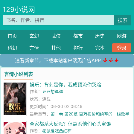
129小说网
搜索
首页
玄幻
武侠
都市
历史
网游
科幻
言情
其他
排行
完本
登录
↓↓↓
追看新章节，下载本站客户端无广告APP
言情小说列表
娱乐：背刺是你，我成顶流你哭啥
作者：
豆豆想逗逗
状态：连载
更新时间：06-30 02:06:49
最新章节：
第一卷 第20章 百万报价和绝望的一线歌星
全家都系大反派？但窝系他们心头宝诶
作者：
老鼠爱吃西红柿