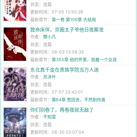
状态：连载
更新时间：07-05 12:50:29
最新章节：
第一卷 第100章 大结局
致命床伴，京圈太子爷他日夜厮宠
作者：
樊小凡
状态：连载
更新时间：08-03 13:58:35
最新章节：
第355章 他的怀里，抱着一个女孩
东北真千金在贵族学院当万人迷
作者：
苏沐叶
状态：连载
更新时间：07-07 23:42:01
最新章节：
第64章 憋回去，不然削你奥
你们别卷了，再卷我就无敌了
作者：
不知雲
状态：连载
更新时间：06-30 02:07:04